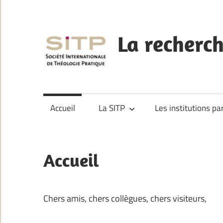
Skip
to
content
La recherc
La
recherche
francophone
Accueil
La SITP
Les institutions pa
en
Théologie
pratique
Accueil
Chers amis, chers collègues, chers visiteurs,