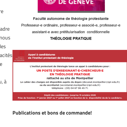
re
cadre
 nous
les
acités
de
, à
Publications et bons de commande!