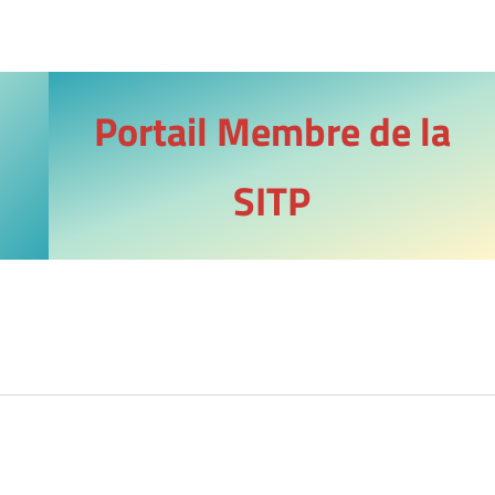
Portail
Membre de la
SITP