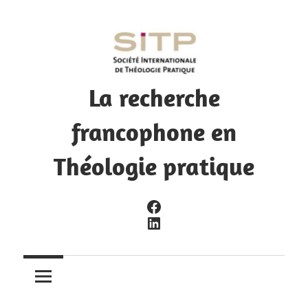
Skip
to
content
La recherche
francophone en
Théologie pratique
La
Facebook
recherche
LinkedIn
francophone
en
Théologie
pratique