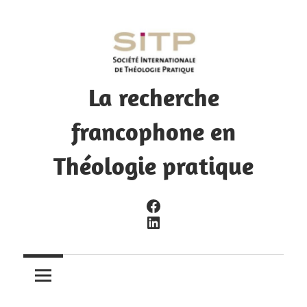
Skip
to
content
La recherche
francophone en
Théologie pratique
La
Facebook
recherche
LinkedIn
francophone
en
Théologie
pratique